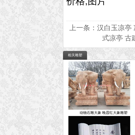
价格,图片
上一条：
汉白玉凉亭 
式凉亭 古
相关雕塑
动物石雕大象 晚霞红大象雕塑