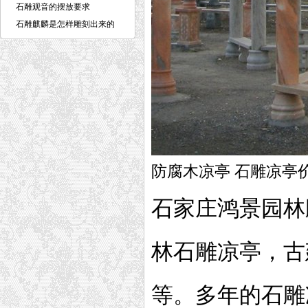
的呢
石雕观音的摆放要求
石雕麒麟是怎样雕刻出来的
防腐木凉亭 石雕凉亭价
石家庄鸿景园林
林石雕凉亭，古
等。多年的石雕