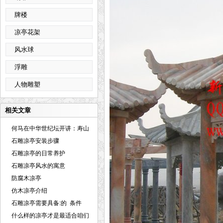
牌楼
凉亭花架
风水球
浮雕
人物雕塑
相关文章
何马在中华世纪坛开讲：寿山
石雕刻
石雕凉亭安装步骤
石雕凉亭的日常养护
石雕凉亭风水的寓意
防腐木凉亭
仿木凉亭介绍
石雕凉亭需要具备:的 条件
什么样的凉亭才是最适合咱们