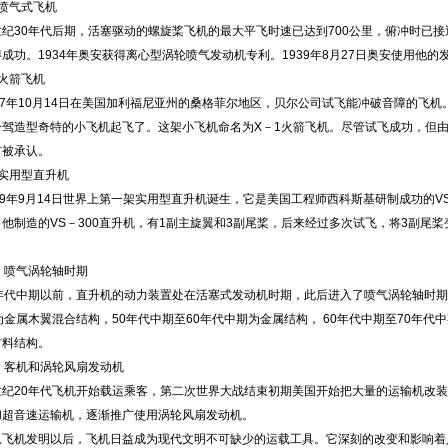
气式飞机
30年代后期，活塞驱动的螺旋桨飞机的最大平飞时速已达到700公里，俯冲时已接
成功。1934年奥安获得离心型涡轮喷气发动机专利。1939年8月27日奥安使用他的
箭飞机
年10月14日在美国加利福尼亚州的桑格菲尔地区，贝尔公司试飞能冲破音障的飞机。
一驾造型奇特的小飞机起飞了。这架小飞机命名为X－1火箭飞机。尽管试飞成功，但由
有被承认。
用型直升机
年9月14日世界上第一架实用型直升机诞生，它是美国工程师西科斯基研制成功的VS－
他制造的VS－300直升机，有1副主旋翼和3副尾桨，后来经过多次试飞，将3副尾
。
喷气涡轮轴时期
代中期以前，直升机的动力装置处在活塞式发动机时期，此后进入了喷气涡轮轴时期
为金属木翼混合结构，50年代中期至60年代中期为金属结构， 60年代中期至70年
材料结构。
客机和涡轮风扇发动机
20年代飞机开始载运乘客，第二次世界大战结束初期美国开始把大量的运输机改装
和超音速运输机，逐渐推广使用涡轮风扇发动机。
机发明以后，飞机日益成为现代文明不可缺少的运载工具。它深刻的改变和影响着