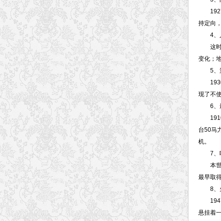
192
持定向
4、人
这时飞
变化；
5、第
193
现了不
6、最
191
台50
机。
7、喷
本世纪
最早取得
8、火
1947
悬挂着