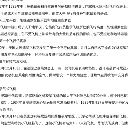
7年至1932年中，座舱仪表和领航设备的研制取得进展，陀螺技术应用到飞行仪表上
，于是成为引导驾驶员能在黑暗中、雨雪天中飞行的各种导航仪表的基础。
工地平仪、陀螺磁罗盘指示器和地磁感应罗盘
机中就出现了人工地平仪，它能向飞行员指示飞机所处的飞行高度；陀螺磁罗盘指
地磁感应罗盘，它不受飞机上常常带有的大量铁质东西的影响，也不受振动和地球磁场
一个飞行仿真器
0年，美国人埃德温？林克发明了第一个飞行仿真器，并且以自己名字命名为“林克练
使用真实飞机就能安全、经济地反复进行紧急状态动作训练的优点。
早的喷气发动机
0年12月10日，在法国巴黎展览会上，有一架飞机在表演时坠毁。设计者是罗马尼亚
马力的发动机使风扇向后推动空气，同时增设一个加力燃烧室，使燃气在尾喷管中充分
气式飞机
30年代后期，活塞驱动的螺旋桨飞机的最大平飞时速已达到700公里，俯冲时已接
成功。1934年奥安获得离心型涡轮喷气发动机专利。1939年8月27日奥安使用他的
箭飞机
年10月14日在美国加利福尼亚州的桑格菲尔地区，贝尔公司试飞能冲破音障的飞机。
一驾造型奇特的小飞机起飞了。这架小飞机命名为X－1火箭飞机。尽管试飞成功，但由