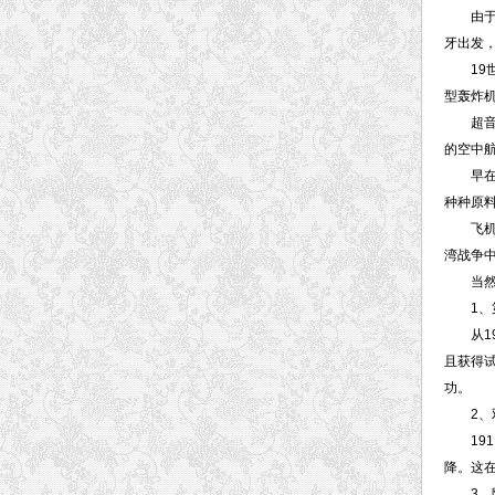
由于发
牙出发
19世纪
型轰炸机
超音速飞
的空中
早在本
种种原
飞机在
湾战争
当然，
1、第
从190
且获得试
功。
2、双
191
降。这在
3、陀