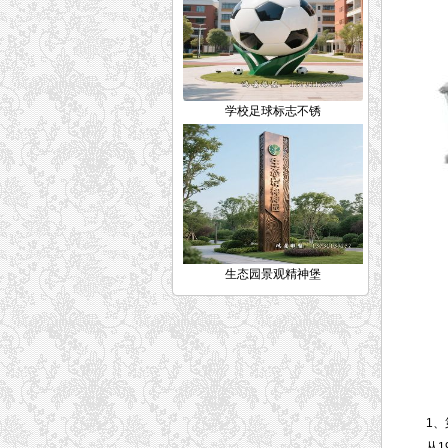
学校足球标志不锈
生态园景观精神堡
1、第
从190