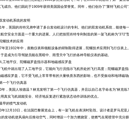
飞成功。他们因此于1909年获得美国国会荣誉奖。同年，他们创办了“莱特飞机公司
发动机系统的发明
1年，英国的肖特兄弟申请了多台发动机设计的专利。他们的双发动机系统，能使每
航空安全方面是一个重大的进展。人们把按照肖特专利制造的第一架飞机称为“3?2”
螺技术的应用
7年至1932年中，座舱仪表和领航设备的研制取得进展，陀螺技术应用到飞行仪表上
，于是成为引导驾驶员能在黑暗中、雨雪天中飞行的各种导航仪表的基础。
工地平仪、陀螺磁罗盘指示器和地磁感应罗盘
机中就出现了人工地平仪，它能向飞行员指示飞机所处的飞行高度；陀螺磁罗盘指
地磁感应罗盘，它不受飞机上常常带有的大量铁质东西的影响，也不受振动和地球磁场
一个飞行仿真器
0年，美国人埃德温？林克发明了第一个飞行仿真器，并且以自己名字命名为“林克练
使用真实飞机就能安全、经济地反复进行紧急状态动作训练的优点。
早的喷气发动机
0年12月10日，在法国巴黎展览会上，有一架飞机在表演时坠毁。设计者是罗马尼亚
马力的发动机使风扇向后推动空气，同时增设一个加力燃烧室，使燃气在尾喷管中充分