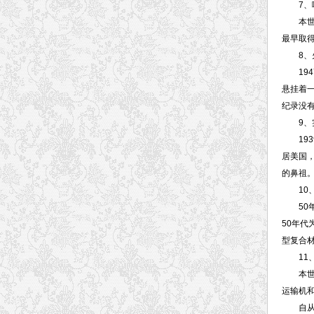
7、喷
本世纪
最早取得
8、火
1947
悬挂着
纪录没
9、实
1939
居美国，
的鼻祖
10、
50年
50年代
型复合
11、
本世纪
运输机
自从飞