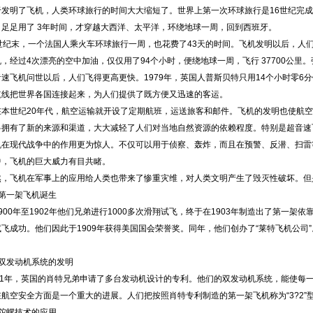
明了飞机，人类环球旅行的时间大大缩短了。世界上第一次环球旅行是16世纪完成
，足足用了 3年时间，才穿越大西洋、太平洋，环绕地球一周，回到西班牙。
末，一个法国人乘火车环球旅行一周，也花费了43天的时间。飞机发明以后，人们在 
，经过4次漂亮的空中加油，仅仅用了94个小时，便绕地球一周，飞行 37700公里
机问世以后，人们飞得更高更快。1979年，英国人普斯贝特只用14个小时零6分钟
航线把世界各国连接起来，为人们提供了既方便又迅速的客运。
世纪20年代，航空运输就开设了定期航班，运送旅客和邮件。飞机的发明也使航空
料拥有了新的来源和渠道，大大减轻了人们对当地自然资源的依赖程度。特别是超音速
现代战争中的作用更为惊人。不仅可以用于侦察、轰炸，而且在预警、反潜、扫雷等
中，飞机的巨大威力有目共睹。
飞机在军事上的应用给人类也带来了惨重灾维，对人类文明产生了毁灭性破坏。但
一架飞机诞生
0年至1902年他们兄弟进行1000多次滑翔试飞，终于在1903年制造出了第一架依
飞成功。他们因此于1909年获得美国国会荣誉奖。同年，他们创办了“莱特飞机公司
发动机系统的发明
1年，英国的肖特兄弟申请了多台发动机设计的专利。他们的双发动机系统，能使每
航空安全方面是一个重大的进展。人们把按照肖特专利制造的第一架飞机称为“3?2”
螺技术的应用