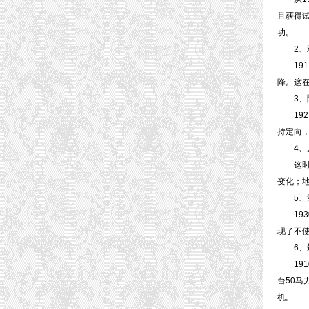
且获得试
功。
2、双
191
降。这在
3、陀
192
持定向
4、人
这时飞
变化；
5、第
193
现了不
6、最
191
台50
机。