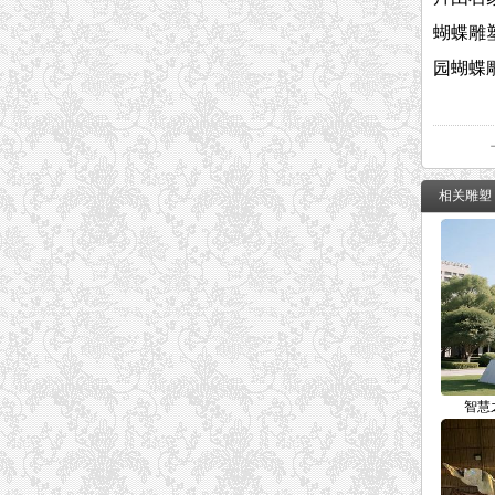
蝴蝶雕
园蝴蝶
相关雕塑
智慧