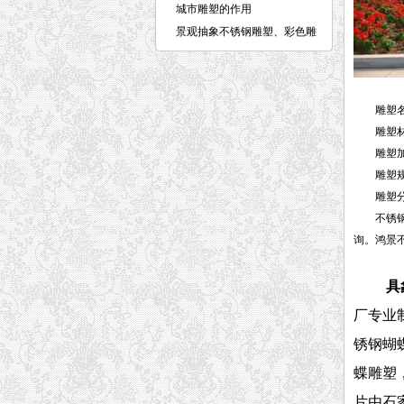
城市雕塑的作用
景观抽象不锈钢雕塑、彩色雕
塑介
雕塑名
雕塑材质
雕塑加工
雕塑规格
雕塑分
不锈钢蝴
询。鸿景
具
厂专业
锈钢蝴
蝶雕塑
片由石