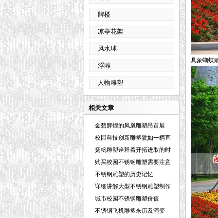
牌楼
凉亭花架
风水球
具象蝴蝶
浮雕
人物雕塑
相关文章
金碧辉煌的凤凰雕塑昂首展
翅，以完
校园科技创新雕塑犹如一柄直
指苍
扬帆雕塑诠释着开拓进取的时
代精
购买校园不锈钢雕塑需要注意
哪些
不锈钢雕塑的历史记忆
详细讲解大型不锈钢雕塑制作
施工
城市校园不锈钢雕塑价值
不锈钢飞机雕塑来历及演变